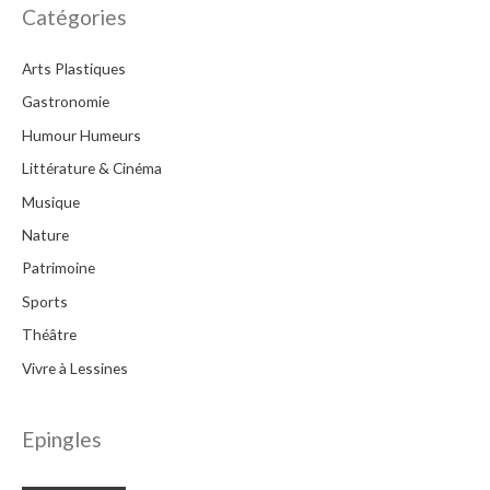
h
Catégories
e
Arts Plastiques
r
c
Gastronomie
h
Humour Humeurs
e
Littérature & Cinéma
r
Musique
Nature
:
Patrimoine
Sports
Théâtre
Vivre à Lessines
Epingles