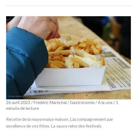
26 avril 2023
/
Frédéric Maréchal
/
Gastronomie
/
A la une
/
1
minute de lecture
Recette de la mayonnaise maison. L’accompagnement par
excellence de vos frites. La sauce reine des festivals