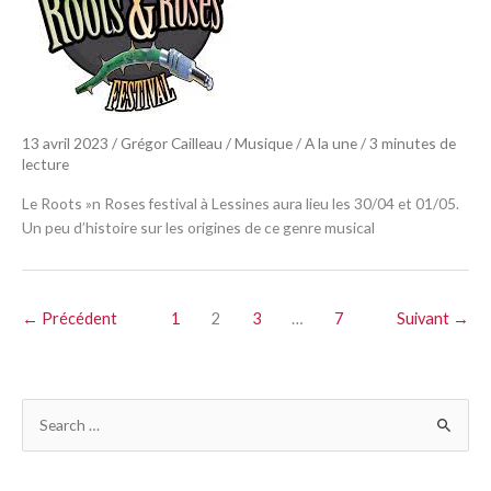
13 avril 2023
/
Grégor Cailleau
/
Musique
/
A la une
/
3 minutes de
lecture
Le Roots »n Roses festival à Lessines aura lieu les 30/04 et 01/05.
Un peu d’histoire sur les origines de ce genre musical
←
Précédent
1
2
3
…
7
Suivant
→
R
e
c