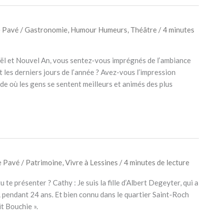
e Pavé
/
Gastronomie
,
Humour Humeurs
,
Théâtre
/
4 minutes
ël et Nouvel An, vous sentez-vous imprégnés de l’ambiance
t les derniers jours de l’année ? Avez-vous l’impression
de où les gens se sentent meilleurs et animés des plus
e Pavé
/
Patrimoine
,
Vivre à Lessines
/
4 minutes de lecture
 te présenter ? Cathy : Je suis la fille d’Albert Degeyter, qui a
L pendant 24 ans. Et bien connu dans le quartier Saint-Roch
it Bouchie ».