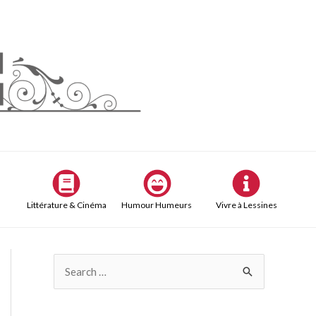
Littérature & Cinéma
Humour Humeurs
Vivre à Lessines
R
e
c