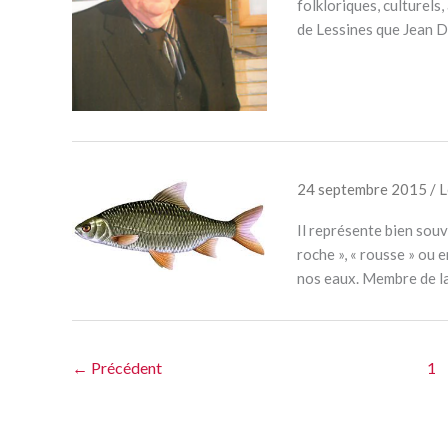
folkloriques, culturels
de Lessines que Jean 
24 septembre 2015
/
L
Il représente bien souv
roche », « rousse » ou e
nos eaux. Membre de la
←
Précédent
1