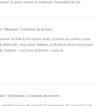
aniser et, pour classer et ordonner l’ensemble de ces
vé
/
Musique
/
3 minutes de lecture
amise la Ville Entre mai et août, Lessines accueillera Joan
lk américain , mais aussi Adamo, Le Roots & Roses ou encore
de chambre « Les Sons Intensifs », sous la
avé
/
Patrimoine
/
2 minutes de lecture
 auraient un peu de sang de Charlemagne. Encore faut-il en