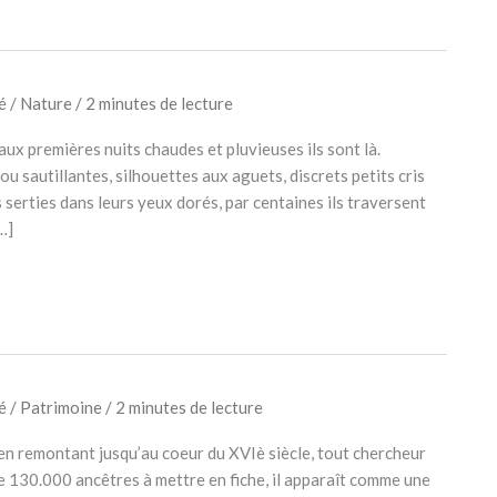
vé
/
Nature
/
2 minutes de lecture
aux premières nuits chaudes et pluvieuses ils sont là.
 sautillantes, silhouettes aux aguets, discrets petits cris
s serties dans leurs yeux dorés, par centaines ils traversent
…]
vé
/
Patrimoine
/
2 minutes de lecture
’en remontant jusqu’au coeur du XVIè siècle, tout chercheur
de 130.000 ancêtres à mettre en fiche, il apparaît comme une