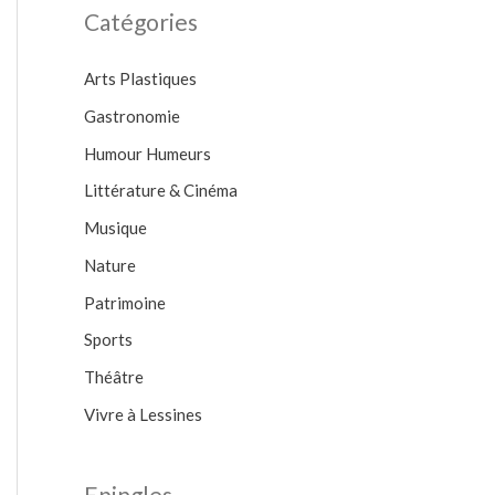
h
Catégories
e
Arts Plastiques
r
Gastronomie
c
h
Humour Humeurs
e
Littérature & Cinéma
r
Musique
Nature
:
Patrimoine
Sports
Théâtre
Vivre à Lessines
Epingles