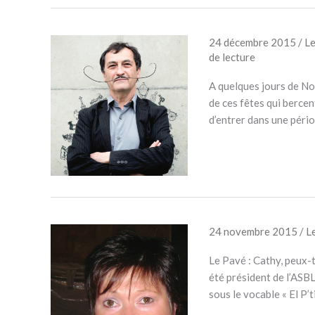
24 décembre 2015
/
L
de lecture
A quelques jours de No
de ces fêtes qui bercen
d’entrer dans une pério
24 novembre 2015
/
L
Le Pavé : Cathy, peux-tu
été président de l’ASB
sous le vocable « El P’t