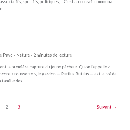
, associatifs, sportifs, politiques,… C’est au conseil communal
De
e Pavé
/
Nature
/
2 minutes de lecture
ent la première capture du jeune pêcheur. Qu’on l’appelle «
ncore « roussette », le gardon — Rutilus Rutilus — est le roi de
 famille des
2
3
Suivant
→