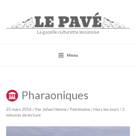
Aller
au
contenu
La gazelle culturette lessinoise
Menu
Pharaoniques
25 mars 2016
/ Par
Johan Henne
/
Patrimoine
/
Hors les murs
/
2
minutes de lecture