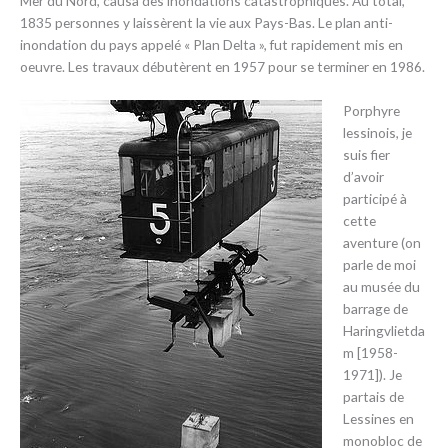
Mer du Nord, causa des inondations catastrophiques. Au total,
1835 personnes y laissèrent la vie aux Pays-Bas. Le plan anti-
inondation du pays appelé « Plan Delta », fut rapidement mis en
oeuvre. Les travaux débutèrent en 1957 pour se terminer en 1986.
Porphyre
lessinois, je
suis fier
d’avoir
participé à
cette
aventure (on
parle de moi
au musée du
barrage de
Haringvlietda
m [1958-
1971]). Je
partais de
Lessines en
monobloc de