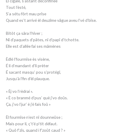
Èl cigale, s’astant dèconfinêe
Tout l’èsté,
S’a sétu fôrt mau prîse
Quand es’t arrivé èl deuzîme vâgue aveu l’vé d’bîse.
Bîtôt ça sâra l’hîver ;
Nî d’paquets d’pâtes, nî d’papî d’tchotte.
Elle est d’allêe faí ses mâmènes
Èdlé l’fourmîse ès visène,
É li d’mandant d’li prèter
É sacant masqu’ pou s’protégî,
Jusqu’à l’fin d’èl plauque.
« Èj vo l’rèdraí ».
« È co branmé d’pus’ què j’vo doûs.
Ça, j’vo l’jur’ è j’é faís foû »
Èl fourmîse n’est nî dounneûse ;
Mais pour li, ç’t’é p’tit dèfaut.
« Quô f’zîs, quand i f’zoût caud ? »