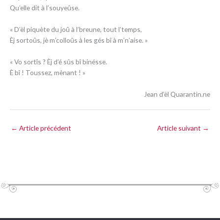
Qu’elle dit à l’souyeûse.
« D’èl piquète du joû à l’breune, tout l’temps,
Èj sortoûs, jè m’colloûs à les gés bî à m’n’aíse. »
« Vo sortîs ? Èj d’é sûs bî binésse.
È bî ! Toussez, mènant ! »
Jean d’èl Quarantin.ne
←
Article précédent
Article suivant
→