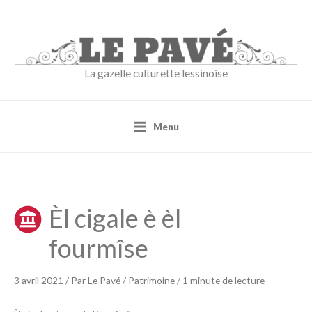
Aller
au
contenu
La gazelle culturette lessinoise
Menu
Èl cigale è èl
fourmîse
3 avril 2021
/ Par
Le Pavé
/
Patrimoine
/
1 minute de lecture