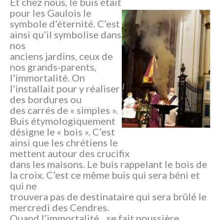
Et chez nous, le buis était
pour les Gaulois le
symbole d’éternité. C’est
ainsi qu’il symbolise dans
nos
anciens jardins, ceux de
nos grands-parents,
l’immortalité. On
l’installait pour y réaliser
des bordures ou
des carrés de « simples ».
Buis étymologiquement
désigne le « bois ». C’est
ainsi que les chrétiens le
mettent autour des crucifix
dans les maisons. Le buis rappelant le bois de
la croix. C’est ce même buis qui sera béni et
qui ne
trouvera pas de destinataire qui sera brûlé le
mercredi des Cendres.
Quand l’immortalité…se fait poussière