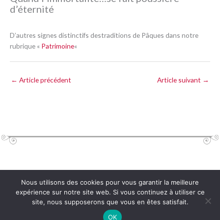
d’éternité
D’autres signes distinctifs destraditions de Pâques dans notre
rubrique «
Patrimoine
«
←
Article précédent
Article suivant
→
Nous utilisons des cookies pour vous garantir la meilleure
Copyright © 2026
Centre Culturel René Magritte
- Lessines | Design :
Bzzz
expérience sur notre site web. Si vous continuez à utiliser ce
site, nous supposerons que vous en êtes satisfait.
OK