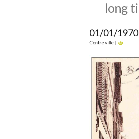
long t
01/01/1970
Centre ville |
Vie as