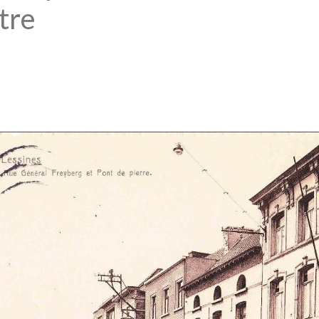
itre
sociative